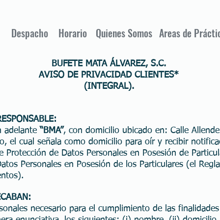
Despacho
Horario
Quienes Somos
Areas de Prácti
BUFETE MATA ÁLVAREZ, S.C.
AVISO DE PRIVACIDAD CLIENTES*
(INTEGRAL).
RESPONSABLE:
n adelante
“BMA”
, con domicilio ubicado en: Calle Allend
, el cual señala como domicilio para oír y recibir notifi
de Protección de Datos Personales en Posesión de Particul
Datos Personales en Posesión de los Particulares (el Regl
entos).
ECABAN:
onales necesario para el cumplimiento de las finalidades