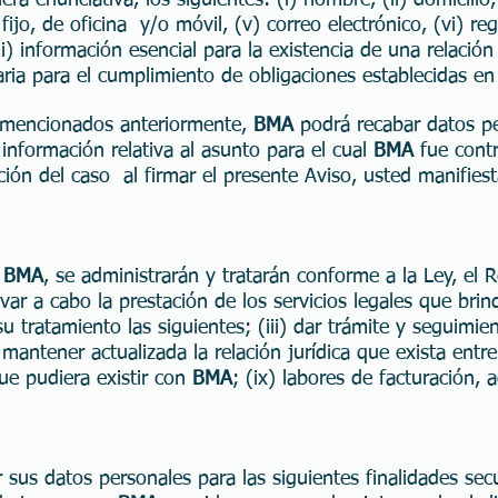
era enunciativa, los siguientes: (i) nombre, (ii) domicilio
ijo, de oficina y/o móvil, (v) correo electrónico, (vi) re
ii) información esencial para la existencia de una relación
aria para el cumplimiento de obligaciones establecidas en l
 mencionados anteriormente,
BMA
podrá recabar datos p
información relativa al asunto para el cual
BMA
fue contr
ción del caso al firmar el presente Aviso, usted manifie
e
BMA
, se administrarán y tratarán conforme a la Ley, el
levar a cabo la prestación de los servicios legales que bri
u tratamiento las siguientes; (iii) dar trámite y seguimien
) mantener actualizada la relación jurídica que exista entre
que pudiera existir con
BMA
; (ix) labores de facturación,
sus datos personales para las siguientes finalidades secu