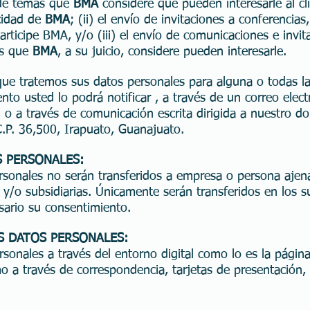
o de temas que
BMA
considere que pueden interesarle al cl
cidad de
BMA
; (ii) el envío de invitaciones a conferencias
participe BMA, y/o (iii) el envío de comunicaciones e invit
os que
BMA
, a su juicio, considere pueden interesarle.
ue tratemos sus datos personales para alguna o todas las
o usted lo podrá notificar , a través de un correo electr
, o a través de comunicación escrita dirigida a nuestro do
C.P. 36,500, Irapuato, Guanajuato.
S PERSONALES:
sonales no serán transferidos a empresa o persona ajena
es y/o subsidiarias. Únicamente serán transferidos en los 
sario su consentimiento.
S DATOS PERSONALES:
sonales a través del entorno digital como lo es la págin
mo a través de correspondencia, tarjetas de presentación, p